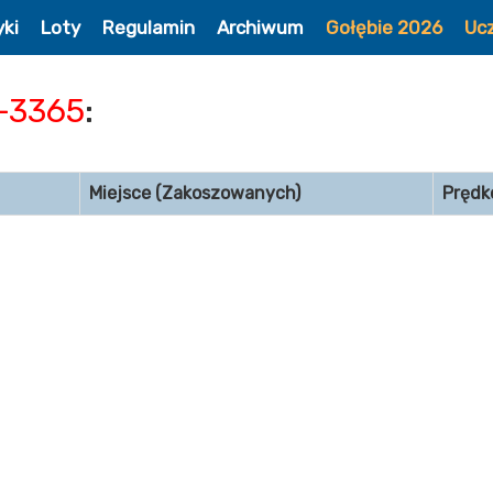
yki
Loty
Regulamin
Archiwum
Gołębie 2026
Uc
-3365
:
Miejsce (Zakoszowanych)
Prędk