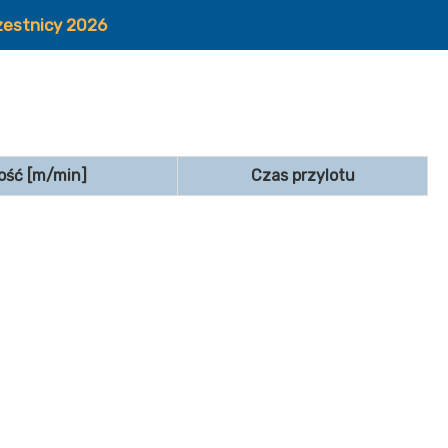
zestnicy 2026
ość [m/min]
Czas przylotu