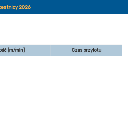
zestnicy 2026
ość [m/min]
Czas przylotu