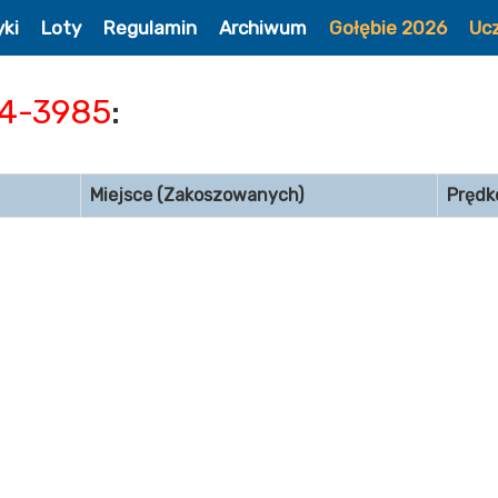
yki
Loty
Regulamin
Archiwum
Gołębie 2026
Uc
4-3985
:
Miejsce (Zakoszowanych)
Prędk