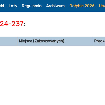
yki
Loty
Regulamin
Archiwum
Gołębie 2026
Uc
24-237
:
Miejsce (Zakoszowanych)
Prędk