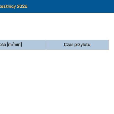
zestnicy 2026
ość [m/min]
Czas przylotu